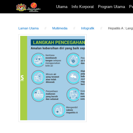
Utama
Info Korporat
Program Utama
Pe
Laman Utama
Multimedia
Infografik
Hepatitis A : La