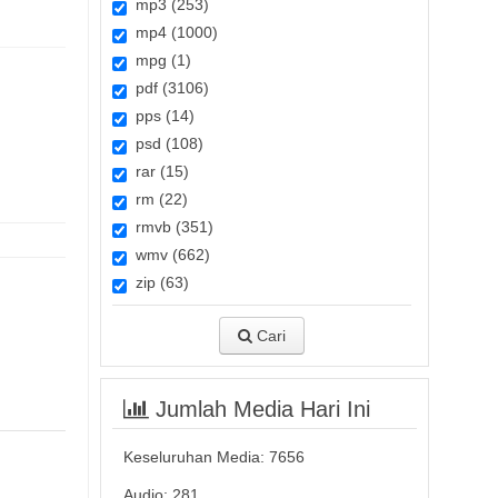
mp3 (253)
mp4 (1000)
mpg (1)
pdf (3106)
pps (14)
psd (108)
rar (15)
rm (22)
rmvb (351)
wmv (662)
zip (63)
Cari
Jumlah Media Hari Ini
Keseluruhan Media:
7656
Audio: 281