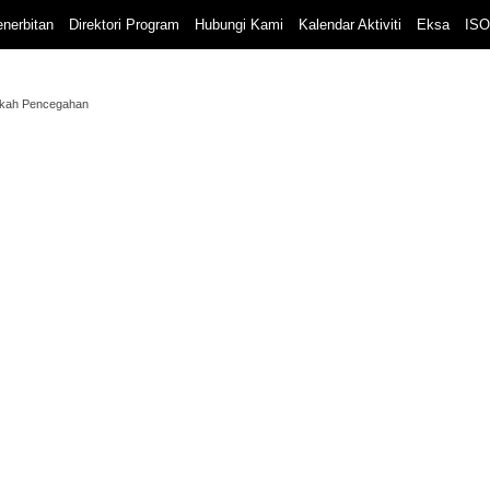
nerbitan
Direktori Program
Hubungi Kami
Kalendar Aktiviti
Eksa
ISO
ngkah Pencegahan