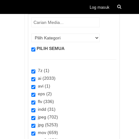
PILIH SEMUA
7z (1)
ai (2033)
avi (1)
eps (2)
flv (336)
indd (31)
jpeg (702)
jpg (5253)
mov (659)