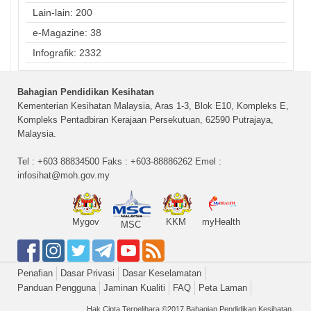
Lain-lain: 200
e-Magazine: 38
Infografik: 2332
Bahagian Pendidikan Kesihatan
Kementerian Kesihatan Malaysia, Aras 1-3, Blok E10, Kompleks E,
Kompleks Pentadbiran Kerajaan Persekutuan, 62590 Putrajaya,
Malaysia.
Tel : +603 88834500 Faks : +603-88886262 Emel :
infosihat@moh.gov.my
Mygov
KKM
myHealth
MSC
Penafian
Dasar Privasi
Dasar Keselamatan
Panduan Pengguna
Jaminan Kualiti
FAQ
Peta Laman
Hak Cipta Terpelihara ©2017 Bahagian Pendidikan Kesihatan,