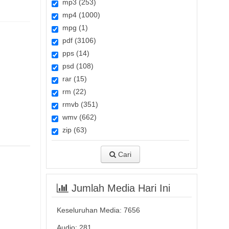
mp3 (253)
mp4 (1000)
mpg (1)
pdf (3106)
pps (14)
psd (108)
rar (15)
rm (22)
rmvb (351)
wmv (662)
zip (63)
Cari
Jumlah Media Hari Ini
Keseluruhan Media:
7656
Audio: 281