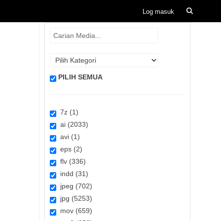
PILIH SEMUA
7z (1)
ai (2033)
avi (1)
eps (2)
flv (336)
indd (31)
jpeg (702)
jpg (5253)
mov (659)