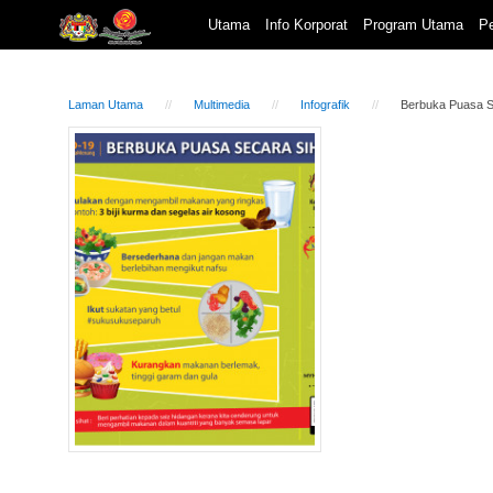
Utama
Info Korporat
Program Utama
Pe
Laman Utama
Multimedia
Infografik
Berbuka Puasa S