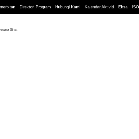
nerbitan
Direktori Program
Hubungi Kami
Kalendar Aktiviti
Eksa
ISO
ecara Sihat