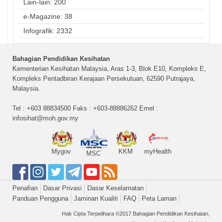
Lain-lain: 200
e-Magazine: 38
Infografik: 2332
Bahagian Pendidikan Kesihatan
Kementerian Kesihatan Malaysia, Aras 1-3, Blok E10, Kompleks E,
Kompleks Pentadbiran Kerajaan Persekutuan, 62590 Putrajaya,
Malaysia.
Tel : +603 88834500 Faks : +603-88886262 Emel :
infosihat@moh.gov.my
Mygov
KKM
myHealth
MSC
Penafian
Dasar Privasi
Dasar Keselamatan
Panduan Pengguna
Jaminan Kualiti
FAQ
Peta Laman
Hak Cipta Terpelihara ©2017 Bahagian Pendidikan Kesihatan,