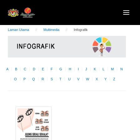
Laman Utama
Multimedia
Infografik
A
B
C
D
E
F
G
H
I
J
K
L
M
N
O
P
Q
R
S
T
U
V
W
X
Y
Z