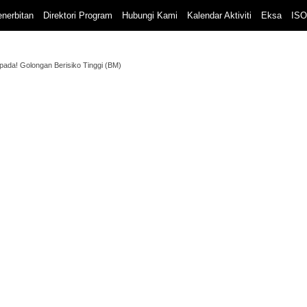
nerbitan
Direktori Program
Hubungi Kami
Kalendar Aktiviti
Eksa
ISO
ada! Golongan Berisiko Tinggi (BM)