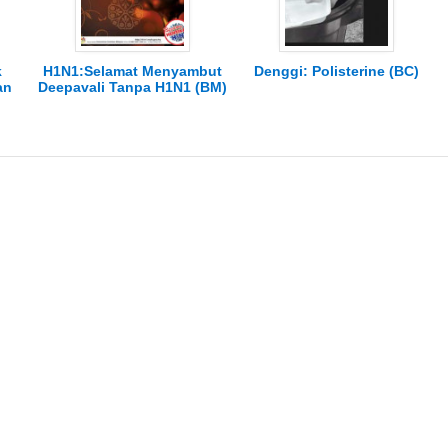
k
H1N1:Selamat Menyambut
Denggi: Polisterine (BC)
an
Deepavali Tanpa H1N1 (BM)