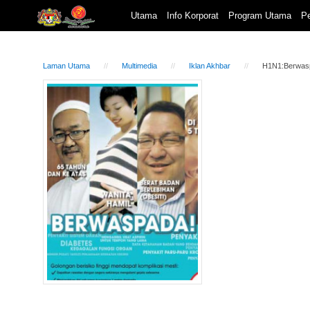
Utama
Info Korporat
Program Utama
Pe
Laman Utama
Multimedia
Iklan Akhbar
H1N1:Berwasp