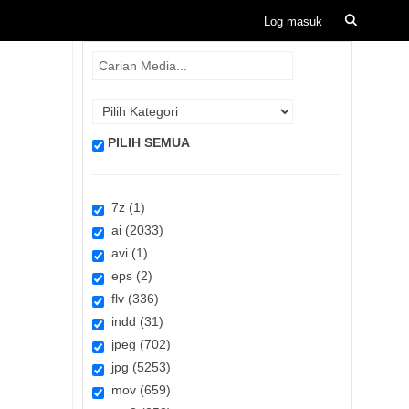
PILIH SEMUA
7z (1)
ai (2033)
avi (1)
eps (2)
flv (336)
indd (31)
jpeg (702)
jpg (5253)
mov (659)