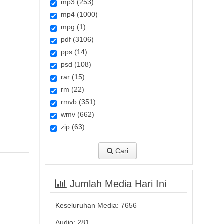
mp3 (253)
mp4 (1000)
mpg (1)
pdf (3106)
pps (14)
psd (108)
rar (15)
rm (22)
rmvb (351)
wmv (662)
zip (63)
Cari
Jumlah Media Hari Ini
Keseluruhan Media:
7656
Audio: 281