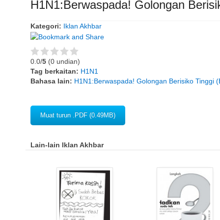
H1N1:Berwaspada! Golongan Berisik
Kategori:
Iklan Akhbar
0.0/
5
(0 undian)
Tag berkaitan:
H1N1
Bahasa lain:
H1N1:Berwaspada! Golongan Berisiko Tinggi (
Muat turun .PDF (0.49MB)
Lain-lain Iklan Akhbar