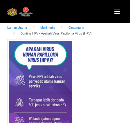
Laman Utama
Multimedia
Gegantung
Bunting HPV - Apakah Virus Papilloma Virus (HPV)