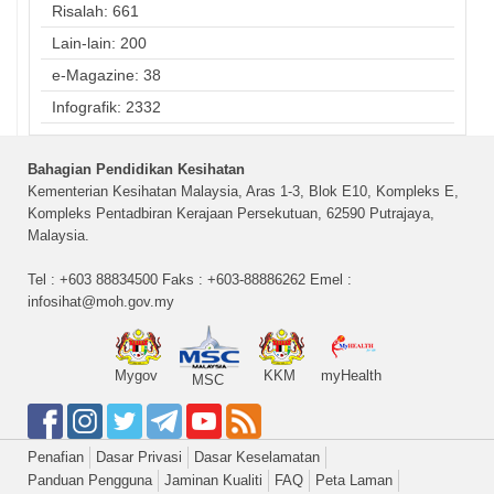
Risalah: 661
Lain-lain: 200
e-Magazine: 38
Infografik: 2332
Bahagian Pendidikan Kesihatan
Kementerian Kesihatan Malaysia, Aras 1-3, Blok E10, Kompleks E,
Kompleks Pentadbiran Kerajaan Persekutuan, 62590 Putrajaya,
Malaysia.
Tel : +603 88834500 Faks : +603-88886262 Emel :
infosihat@moh.gov.my
Mygov
KKM
myHealth
MSC
Penafian
Dasar Privasi
Dasar Keselamatan
Panduan Pengguna
Jaminan Kualiti
FAQ
Peta Laman