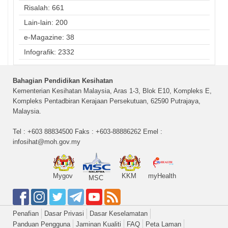
Risalah: 661
Lain-lain: 200
e-Magazine: 38
Infografik: 2332
Bahagian Pendidikan Kesihatan
Kementerian Kesihatan Malaysia, Aras 1-3, Blok E10, Kompleks E,
Kompleks Pentadbiran Kerajaan Persekutuan, 62590 Putrajaya,
Malaysia.
Tel : +603 88834500 Faks : +603-88886262 Emel :
infosihat@moh.gov.my
Mygov
KKM
myHealth
MSC
Penafian
Dasar Privasi
Dasar Keselamatan
Panduan Pengguna
Jaminan Kualiti
FAQ
Peta Laman