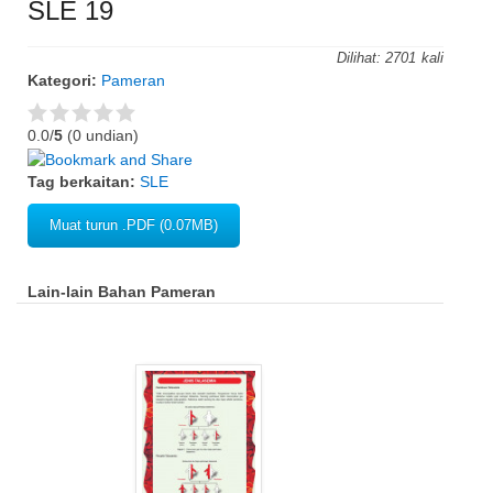
SLE 19
Dilihat:
2701
Kategori:
Pameran
0.0/
5
(0 undian)
Tag berkaitan:
SLE
Muat turun .PDF (0.07MB)
Lain-lain Bahan Pameran