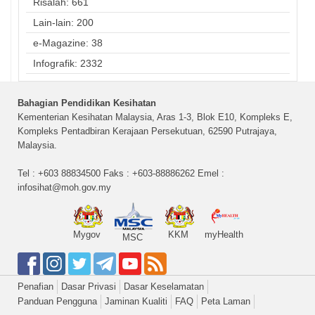
Risalah: 661
Lain-lain: 200
e-Magazine: 38
Infografik: 2332
Bahagian Pendidikan Kesihatan
Kementerian Kesihatan Malaysia, Aras 1-3, Blok E10, Kompleks E,
Kompleks Pentadbiran Kerajaan Persekutuan, 62590 Putrajaya,
Malaysia.
Tel : +603 88834500 Faks : +603-88886262 Emel :
infosihat@moh.gov.my
Mygov
KKM
myHealth
MSC
Penafian
Dasar Privasi
Dasar Keselamatan
Panduan Pengguna
Jaminan Kualiti
FAQ
Peta Laman