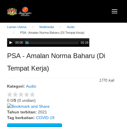
Laman Utama
Multimedia
Audio
PSA - Amalan Norma Baharu (Di Tempat Kerja)
Audio
00:00
01:16
Player
PSA - Amalan Norma Baharu (Di
Tempat Kerja)
1770
Kategori:
Audio
0.0/
5
(0 undian)
Tahun terbitan:
2021
Tag berkaitan:
COVID-19