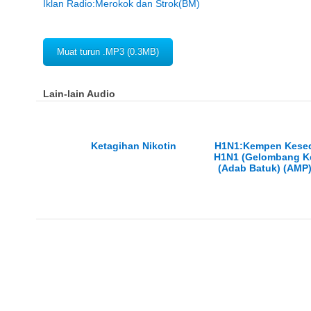
Iklan Radio:Merokok dan Strok(BM)
Muat turun .MP3 (0.3MB)
Lain-lain Audio
Ketagihan Nikotin
H1N1:Kempen Kese
H1N1 (Gelombang K
(Adab Batuk) (AMP