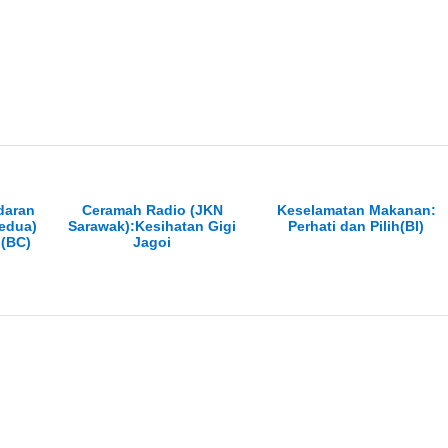
daran
Ceramah Radio (JKN
Keselamatan Makanan:
edua)
Sarawak):Kesihatan Gigi
Perhati dan Pilih(BI)
)(BC)
Jagoi