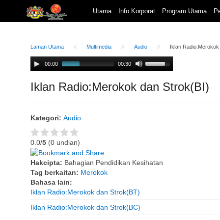
Utama
Info Korporat
Program Utama
Pe
Laman Utama
Multimedia
Audio
Iklan Radio:Merokok
Audio
Use
00:00
00:30
Player
Up/Down
Arrow
Iklan Radio:Merokok dan Strok(BI)
keys
to
increase
Kategori:
Audio
or
decrease
volume.
0.0/
5
(0 undian)
Hakcipta:
Bahagian Pendidikan Kesihatan
Tag berkaitan:
Merokok
Bahasa lain:
Iklan Radio:Merokok dan Strok(BT)
Iklan Radio:Merokok dan Strok(BC)