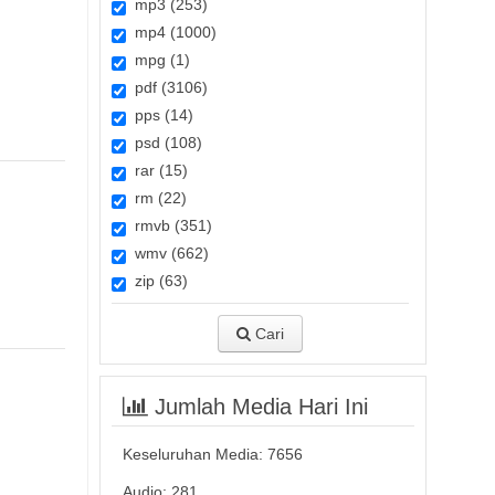
mp3 (253)
mp4 (1000)
mpg (1)
pdf (3106)
pps (14)
psd (108)
rar (15)
rm (22)
rmvb (351)
wmv (662)
zip (63)
Cari
Jumlah Media Hari Ini
Keseluruhan Media:
7656
Audio: 281