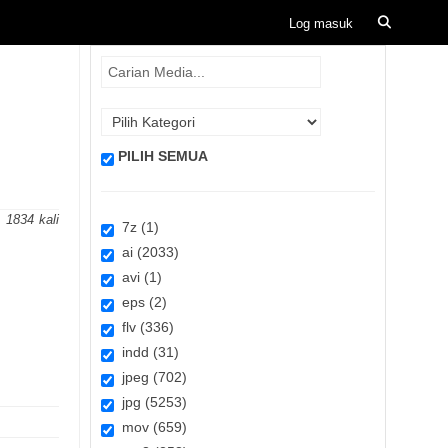
PILIH SEMUA
1834
7z (1)
ai (2033)
avi (1)
eps (2)
flv (336)
indd (31)
jpeg (702)
jpg (5253)
mov (659)