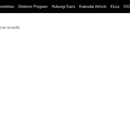
nerbitan
Direktori Program
Hubungi Kami
Kalendar Aktiviti
Eksa
ISO
 Dan Strok(BI)