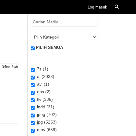
PILIH SEMUA
3455
7z (1)
ai (2033)
avi (1)
eps (2)
flv (336)
indd (31)
jpeg (702)
jpg (5253)
mov (659)