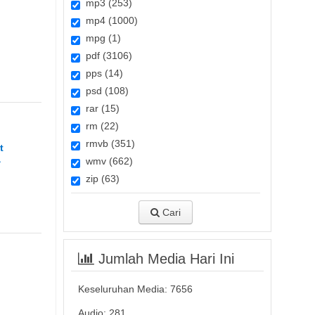
mp3 (253)
mp4 (1000)
mpg (1)
pdf (3106)
pps (14)
psd (108)
rar (15)
rm (22)
rmvb (351)
t
a
wmv (662)
zip (63)
Cari
Jumlah Media Hari Ini
Keseluruhan Media:
7656
Audio: 281