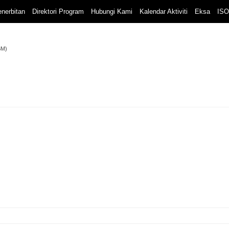
nerbitan
Direktori Program
Hubungi Kami
Kalendar Aktiviti
Eksa
ISO
BM)