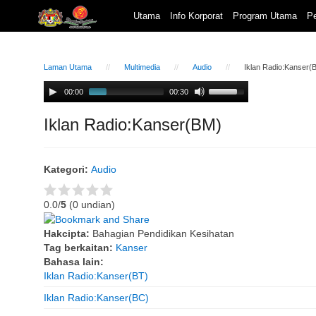
Utama
Info Korporat
Program Utama
Pe
Laman Utama
Multimedia
Audio
Iklan Radio:Kanser(
Audio
Use
00:00
00:30
Player
Up/Down
Arrow
Iklan Radio:Kanser(BM)
keys
to
increase
Kategori:
Audio
or
decrease
volume.
0.0/
5
(0 undian)
Hakcipta:
Bahagian Pendidikan Kesihatan
Tag berkaitan:
Kanser
Bahasa lain:
Iklan Radio:Kanser(BT)
Iklan Radio:Kanser(BC)