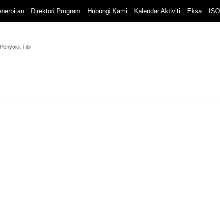
nerbitan
Direktori Program
Hubungi Kami
Kalendar Aktiviti
Eksa
ISO
 Penyakit Tibi