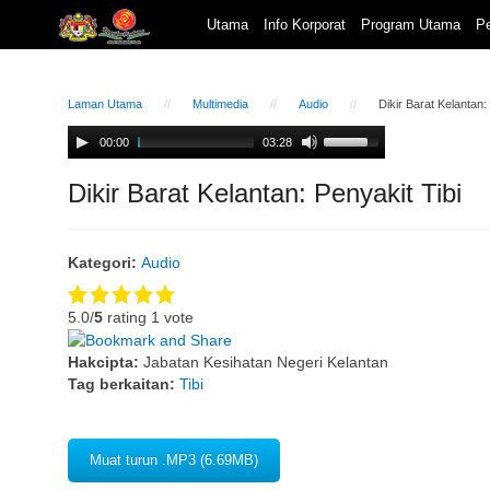
Utama
Info Korporat
Program Utama
Pe
Laman Utama
Multimedia
Audio
Dikir Barat Kelantan:
Audio
Use
00:00
03:28
Player
Up/Down
Arrow
Dikir Barat Kelantan: Penyakit Tibi
keys
to
increase
Kategori:
Audio
or
decrease
volume.
5.0/
5
rating 1 vote
Hakcipta:
Jabatan Kesihatan Negeri Kelantan
Tag berkaitan:
Tibi
Muat turun .MP3 (6.69MB)