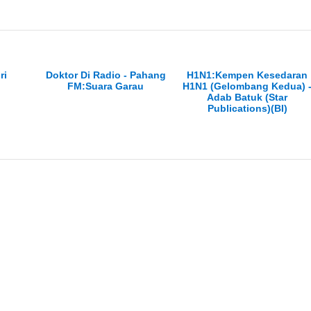
ri
Doktor Di Radio - Pahang
H1N1:Kempen Kesedaran
FM:Suara Garau
H1N1 (Gelombang Kedua) 
Adab Batuk (Star
Publications)(BI)