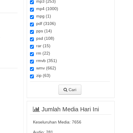
mp3 (253)
mp4 (1000)
mpg (1)
pdf (3106)
pps (14)
-
psd (108)
rar (15)
rm (22)
rmvb (351)
wmv (662)
zip (63)
Cari
Jumlah Media Hari Ini
Keseluruhan Media:
7656
Audio: 281