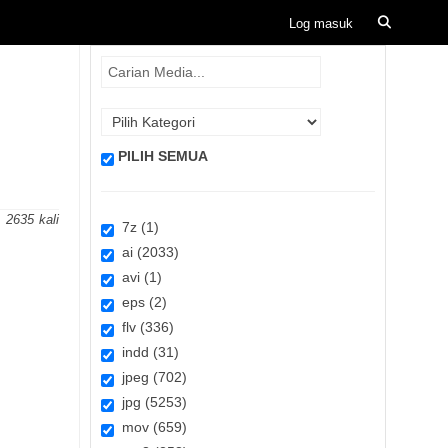
PILIH SEMUA
2635
7z (1)
ai (2033)
avi (1)
eps (2)
flv (336)
indd (31)
jpeg (702)
jpg (5253)
mov (659)