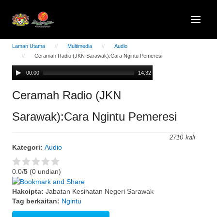
Laman Utama
Multimedia
Audio
Ceramah Radio (JKN Sarawak):Cara Ngintu Pemeresi
Audio
00:00
14:32
Player
Ceramah Radio (JKN
Sarawak):Cara Ngintu Pemeresi
2710
Kategori:
Audio
0.0/
5
(0 undian)
Hakcipta:
Jabatan Kesihatan Negeri Sarawak
Tag berkaitan:
Ngintu