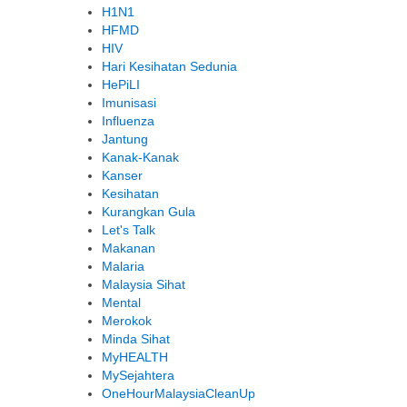
H1N1
HFMD
HIV
Hari Kesihatan Sedunia
HePiLI
Imunisasi
Influenza
Jantung
Kanak-Kanak
Kanser
Kesihatan
Kurangkan Gula
Let's Talk
Makanan
Malaria
Malaysia Sihat
Mental
Merokok
Minda Sihat
MyHEALTH
MySejahtera
OneHourMalaysiaCleanUp