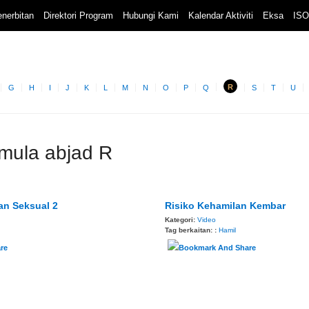
nerbitan
Direktori Program
Hubungi Kami
Kalendar Aktiviti
Eksa
ISO
R
G
H
I
J
K
L
M
N
O
P
Q
S
T
U
rmula abjad R
an Seksual 2
Risiko Kehamilan Kembar
Kategori:
Video
Tag berkaitan: :
Hamil