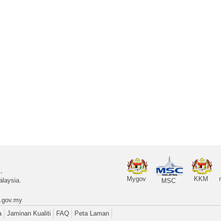
,
Mygov
KKM
laysia.
MSC
.gov.my
a
Jaminan Kualiti
FAQ
Peta Laman