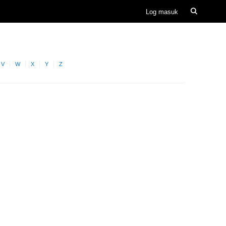
V
W
X
Y
Z