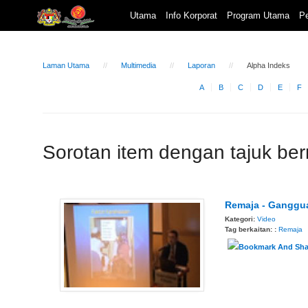
Utama
Info Korporat
Program Utama
Pe
Laman Utama
Multimedia
Laporan
Alpha Indeks
A
B
C
D
E
F
Sorotan item dengan tajuk be
Remaja - Ganggu
Kategori:
Video
Tag berkaitan: :
Remaja