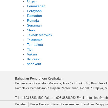
Organ
Pemakanan
Perayaan
Ramadan
Remaja
Senaman
Stres
Taknak Merokok
Talasemia
Tembakau
Tibi
Vaksin
X-Break
speakout
Bahagian Pendidikan Kesihatan
Kementerian Kesihatan Malaysia, Aras 1-3, Blok E10, Kompleks E
Kompleks Pentadbiran Kerajaan Persekutuan, 62590 Putrajaya, Ma
Tel : +603 88834500 Faks : +603-88886262 Emel :
infosihat@moh
Penafian
Dasar Privasi
Dasar Keselamatan
Panduan Penggun