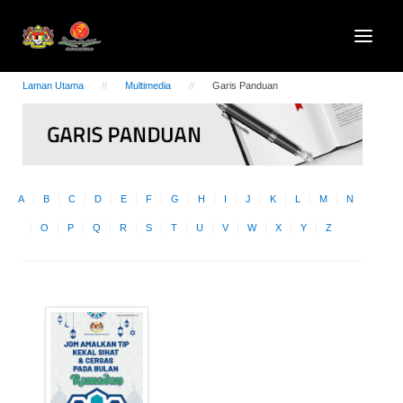
Laman Utama
Multimedia
Garis Panduan
A
B
C
D
E
F
G
H
I
J
K
L
M
N
O
P
Q
R
S
T
U
V
W
X
Y
Z