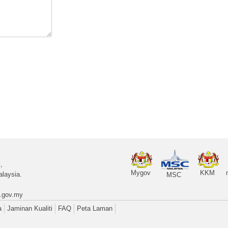
,
Mygov
KKM
laysia.
MSC
.gov.my
a
Jaminan Kualiti
FAQ
Peta Laman