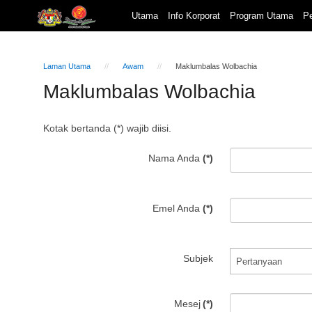
Utama
Info Korporat
Program Utama
Pe
Laman Utama
Awam
Maklumbalas Wolbachia
Maklumbalas Wolbachia
Kotak bertanda (*) wajib diisi.
Nama Anda
(*)
Emel Anda
(*)
Subjek
Mesej
(*)