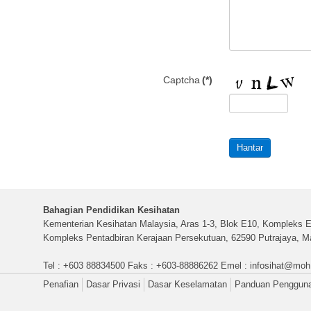
Captcha
(*)
Hantar
Bahagian Pendidikan Kesihatan
Kementerian Kesihatan Malaysia, Aras 1-3, Blok E10, Kompleks E
Kompleks Pentadbiran Kerajaan Persekutuan, 62590 Putrajaya, Ma
Tel : +603 88834500 Faks : +603-88886262 Emel :
infosihat@moh
Penafian
Dasar Privasi
Dasar Keselamatan
Panduan Penggun