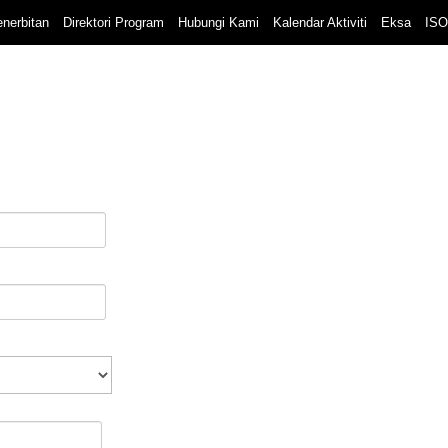
nerbitan
Direktori Program
Hubungi Kami
Kalendar Aktiviti
Eksa
ISO